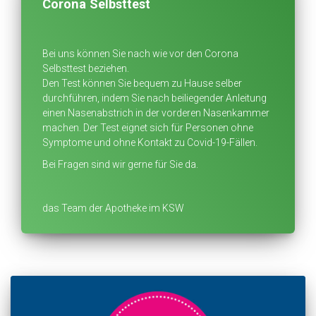
Corona Selbsttest
Bei uns können Sie nach wie vor den Corona
Selbsttest beziehen.
Den Test können Sie bequem zu Hause selber
durchführen, indem Sie nach beiliegender Anleitung
einen Nasenabstrich in der vorderen Nasenkammer
machen. Der Test eignet sich für Personen ohne
Symptome und ohne Kontakt zu Covid-19-Fällen.
Bei Fragen sind wir gerne für Sie da.
das Team der Apotheke im KSW